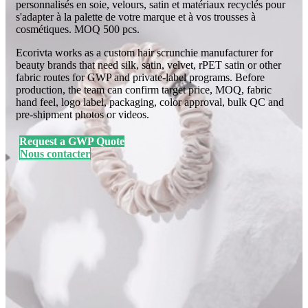
personnalisés en soie, velours, satin et matériaux recyclés pour
s'adapter à la palette de votre marque et à vos trousses à
cosmétiques. MOQ 500 pcs.
Ecorivta works as a custom hair scrunchie manufacturer for
beauty brands that need silk, satin, velvet, rPET satin or other
fabric routes for GWP and private-label programs. Before
production, the team can confirm target price, MOQ, fabric
hand feel, logo label, packaging, color approval, bulk QC and
pre-shipment photos or videos.
Request a GWP Quote
Nous contacter