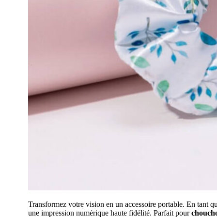
Transformez votre vision en un accessoire portable. En tant q
une impression numérique haute fidélité. Parfait pour
choucho