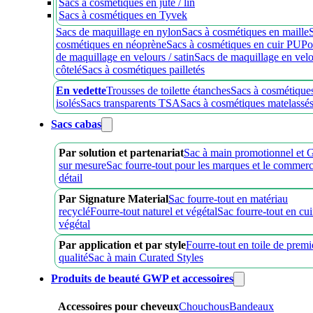
Sacs à cosmétiques en jute / lin
Sacs à cosmétiques en Tyvek
Sacs de maquillage en nylon
Sacs à cosmétiques en maille
cosmétiques en néoprène
Sacs à cosmétiques en cuir PU
Po
de maquillage en velours / satin
Sacs de maquillage en vel
côtelé
Sacs à cosmétiques pailletés
En vedette
Trousses de toilette étanches
Sacs à cosmétique
isolés
Sacs transparents TSA
Sacs à cosmétiques matelassé
Sacs cabas
Par solution et partenariat
Sac à main promotionnel et
sur mesure
Sac fourre-tout pour les marques et le commer
détail
Par Signature Material
Sac fourre-tout en matériau
recyclé
Fourre-tout naturel et végétal
Sac fourre-tout en cui
végétal
Par application et par style
Fourre-tout en toile de premi
qualité
Sac à main Curated Styles
Produits de beauté GWP et accessoires
Accessoires pour cheveux
Chouchous
Bandeaux