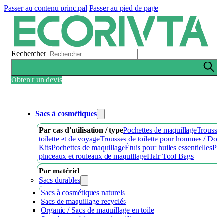
Passer au contenu principal
Passer au pied de page
Rechercher
Obtenir un devis
Sacs à cosmétiques
Par cas d'utilisation / type
Pochettes de maquillage
Trouss
toilette et de voyage
Trousses de toilette pour hommes / D
Kits
Pochettes de maquillage
Étuis pour huiles essentielles
P
pinceaux et rouleaux de maquillage
Hair Tool Bags
Par matériel
Sacs durables
Sacs à cosmétiques naturels
Sacs de maquillage recyclés
Organic / Sacs de maquillage en toile