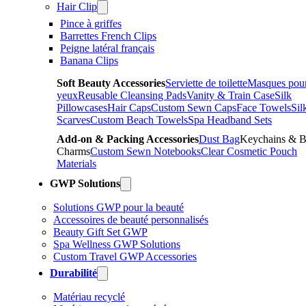
Hair Clip
Pince à griffes
Barrettes French Clips
Peigne latéral français
Banana Clips
Soft Beauty Accessories
Serviette de toilette
Masques pour
yeux
Reusable Cleansing Pads
Vanity & Train Case
Silk
Pillowcases
Hair Caps
Custom Sewn Caps
Face Towels
Sil
Scarves
Custom Beach Towels
Spa Headband Sets
Add-on & Packing Accessories
Dust Bag
Keychains & 
Charms
Custom Sewn Notebooks
Clear Cosmetic Pouch
Materials
GWP Solutions
Solutions GWP pour la beauté
Accessoires de beauté personnalisés
Beauty Gift Set GWP
Spa Wellness GWP Solutions
Custom Travel GWP Accessories
Durabilité
Matériau recyclé