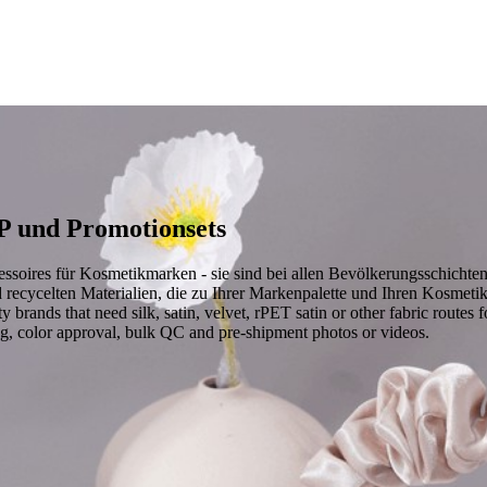
P und Promotionsets
soires für Kosmetikmarken - sie sind bei allen Bevölkerungsschichten 
recycelten Materialien, die zu Ihrer Markenpalette und Ihren Kosmet
 brands that need silk, satin, velvet, rPET satin or other fabric route
ng, color approval, bulk QC and pre-shipment photos or videos.