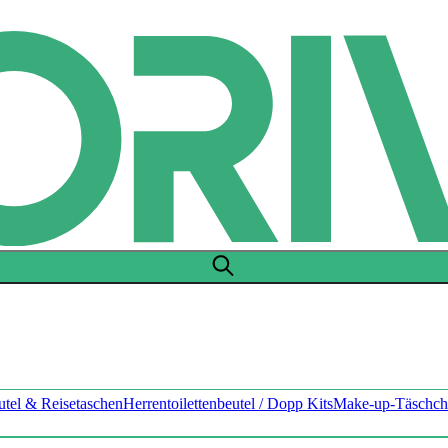
utel & Reisetaschen
Herrentoilettenbeutel / Dopp Kits
Make-up-Täschch