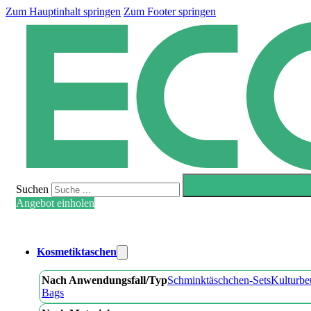
Zum Hauptinhalt springen
Zum Footer springen
Suchen
Angebot einholen
Kosmetiktaschen
Nach Anwendungsfall/Typ
Schminktäschchen-Sets
Kulturbe
Bags