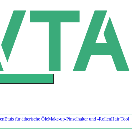
en
Etuis für ätherische Öle
Make-up-Pinselhalter und -Rollen
Hair Tool