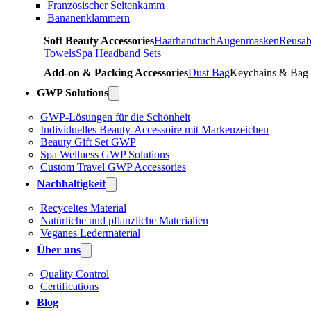
Französischer Seitenkamm
Bananenklammern
Soft Beauty Accessories
Haarhandtuch
Augenmasken
Reusab
Towels
Spa Headband Sets
Add-on & Packing Accessories
Dust Bag
Keychains & Bag
GWP Solutions
GWP-Lösungen für die Schönheit
Individuelles Beauty-Accessoire mit Markenzeichen
Beauty Gift Set GWP
Spa Wellness GWP Solutions
Custom Travel GWP Accessories
Nachhaltigkeit
Recyceltes Material
Natürliche und pflanzliche Materialien
Veganes Ledermaterial
Über uns
Quality Control
Certifications
Blog