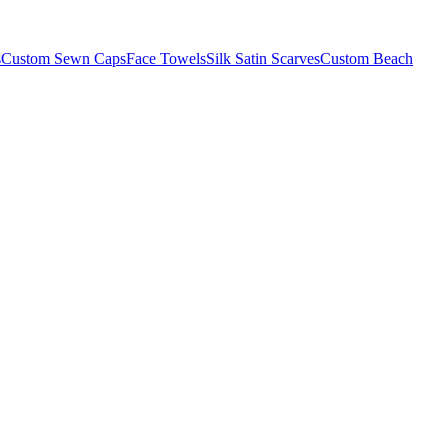
s
Custom Sewn Caps
Face Towels
Silk Satin Scarves
Custom Beach