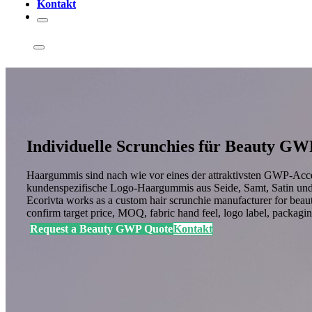
Kontakt
Individuelle Scrunchies für Beauty GW
Haargummis sind nach wie vor eines der attraktivsten GWP-Acces
kundenspezifische Logo-Haargummis aus Seide, Samt, Satin und 
Ecorivta works as a custom hair scrunchie manufacturer for beauty
confirm target price, MOQ, fabric hand feel, logo label, packagi
Request a Beauty GWP Quote
Kontakt