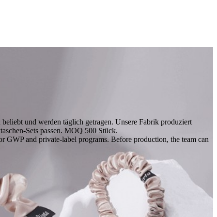
beliebt und werden täglich getragen. Unsere Fabrik produziert
iktaschen-Sets passen. MOQ 500 Stück.
s for GWP and private-label programs. Before production, the team can