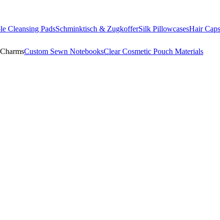
le Cleansing Pads
Schminktisch & Zugkoffer
Silk Pillowcases
Hair Cap
 Charms
Custom Sewn Notebooks
Clear Cosmetic Pouch Materials