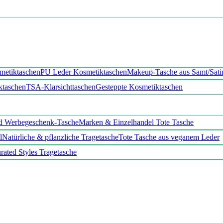
metiktaschen
PU Leder Kosmetiktaschen
Makeup-Tasche aus Samt/Sati
iktaschen
TSA-Klarsichttaschen
Gesteppte Kosmetiktaschen
d Werbegeschenk-Tasche
Marken & Einzelhandel Tote Tasche
l
Natürliche & pflanzliche Tragetasche
Tote Tasche aus veganem Leder
rated Styles Tragetasche