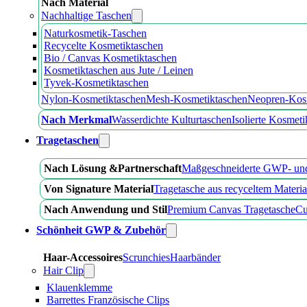
Nach Material
Nachhaltige Taschen
Naturkosmetik-Taschen
Recycelte Kosmetiktaschen
Bio / Canvas Kosmetiktaschen
Kosmetiktaschen aus Jute / Leinen
Tyvek-Kosmetiktaschen
Nylon-Kosmetiktaschen
Mesh-Kosmetiktaschen
Neopren-Kos
Nach Merkmal
Wasserdichte Kulturtaschen
Isolierte Kosmet
Tragetaschen
Nach Lösung &Partnerschaft
Maßgeschneiderte GWP- un
Von Signature Material
Tragetasche aus recyceltem Materia
Nach Anwendung und Stil
Premium Canvas Tragetasche
Cu
Schönheit GWP & Zubehör
Haar-Accessoires
Scrunchies
Haarbänder
Hair Clip
Klauenklemme
Barrettes Französische Clips