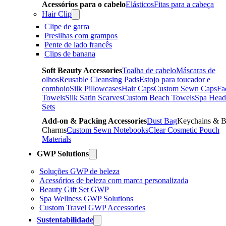
Acessórios para o cabelo
Elásticos
Fitas para a cabeça
Hair Clip
Clipe de garra
Presilhas com grampos
Pente de lado francês
Clips de banana
Soft Beauty Accessories
Toalha de cabelo
Máscaras de
olhos
Reusable Cleansing Pads
Estojo para toucador e
comboio
Silk Pillowcases
Hair Caps
Custom Sewn Caps
Fa
Towels
Silk Satin Scarves
Custom Beach Towels
Spa Head
Sets
Add-on & Packing Accessories
Dust Bag
Keychains & 
Charms
Custom Sewn Notebooks
Clear Cosmetic Pouch
Materials
GWP Solutions
Soluções GWP de beleza
Acessórios de beleza com marca personalizada
Beauty Gift Set GWP
Spa Wellness GWP Solutions
Custom Travel GWP Accessories
Sustentabilidade