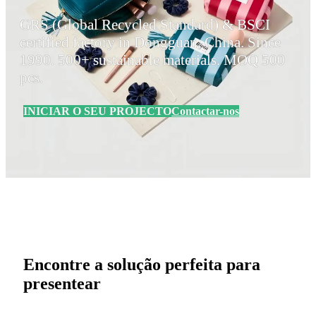
GRS (Global Recycled Standard) & BSCI
certified factory in Dongguan, China. Since
1990. 500+ sustainable materials. MOQ 500
pcs.
INICIAR O SEU PROJECTO
Contactar-nos
Encontre a solução perfeita para
presentear