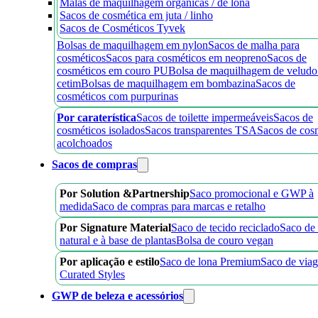
Malas de maquilhagem orgânicas / de lona
Sacos de cosmética em juta / linho
Sacos de Cosméticos Tyvek
Bolsas de maquilhagem em nylon
Sacos de malha para
cosméticos
Sacos para cosméticos em neopreno
Sacos de
cosméticos em couro PU
Bolsa de maquilhagem de veludo
cetim
Bolsas de maquilhagem em bombazina
Sacos de
cosméticos com purpurinas
Por caraterística
Sacos de toilette impermeáveis
Sacos de
cosméticos isolados
Sacos transparentes TSA
Sacos de cos
acolchoados
Sacos de compras
Por Solution &Partnership
Saco promocional e GWP à
medida
Saco de compras para marcas e retalho
Por Signature Material
Saco de tecido reciclado
Saco de
natural e à base de plantas
Bolsa de couro vegan
Por aplicação e estilo
Saco de lona Premium
Saco de via
Curated Styles
GWP de beleza e acessórios