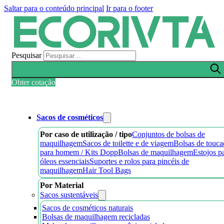
Saltar para o conteúdo principal
Ir para o footer
Pesquisar
Obter cotação
Sacos de cosméticos
Por caso de utilização / tipo
Conjuntos de bolsas de
maquilhagem
Sacos de toilette e de viagem
Bolsas de touca
para homem / Kits Dopp
Bolsas de maquilhagem
Estojos p
óleos essenciais
Suportes e rolos para pincéis de
maquilhagem
Hair Tool Bags
Por Material
Sacos sustentáveis
Sacos de cosméticos naturais
Bolsas de maquilhagem recicladas