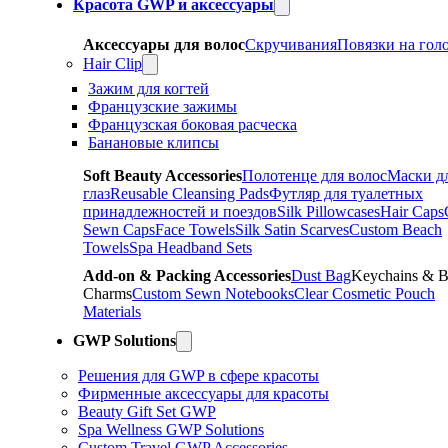
Красота GWP и аксессуары
Аксессуары для волос
Скручивания
Повязки на гол
Hair Clip
Зажим для когтей
Французские зажимы
Французская боковая расческа
Банановые клипсы
Soft Beauty Accessories
Полотенце для волос
Маски д
глаз
Reusable Cleansing Pads
Футляр для туалетных
принадлежностей и поездов
Silk Pillowcases
Hair Caps
Sewn Caps
Face Towels
Silk Satin Scarves
Custom Beach
Towels
Spa Headband Sets
Add-on & Packing Accessories
Dust Bag
Keychains & 
Charms
Custom Sewn Notebooks
Clear Cosmetic Pouch
Materials
GWP Solutions
Решения для GWP в сфере красоты
Фирменные аксессуары для красоты
Beauty Gift Set GWP
Spa Wellness GWP Solutions
Custom Travel GWP Accessories