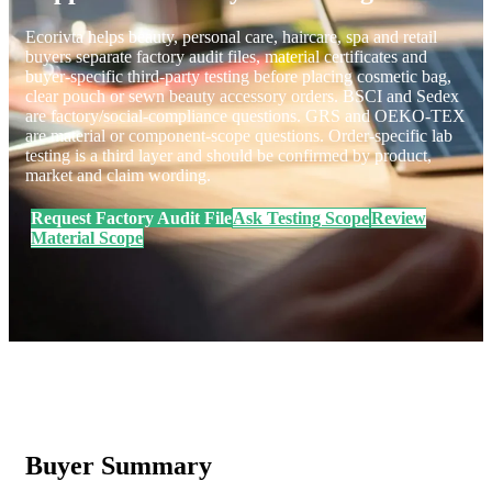
Ecorivta helps beauty, personal care, haircare, spa and retail
buyers separate factory audit files, material certificates and
buyer-specific third-party testing before placing cosmetic bag,
clear pouch or sewn beauty accessory orders. BSCI and Sedex
are factory/social-compliance questions. GRS and OEKO-TEX
are material or component-scope questions. Order-specific lab
testing is a third layer and should be confirmed by product,
market and claim wording.
Request Factory Audit File
Ask Testing Scope
Review
Material Scope
Buyer Summary