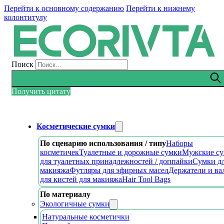
Перейти к основному содержанию
Перейти к нижнему
колонтитулу
Поиск
Получить цитату
Косметические сумки
По сценарию использования / типу
Наборы
косметичек
Туалетные и дорожные сумки
Мужские с
для туалетных принадлежностей / доппайки
Сумки д
макияжа
Футляры для эфирных масел
Держатели и ва
для кистей для макияжа
Hair Tool Bags
По материалу
Экологичные сумки
Натуральные косметички