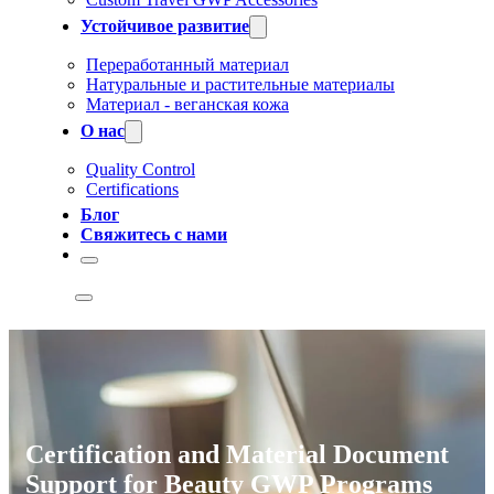
Устойчивое развитие
Переработанный материал
Натуральные и растительные материалы
Материал - веганская кожа
О нас
Quality Control
Certifications
Блог
Свяжитесь с нами
Certification and Material Document
Support for Beauty GWP Programs