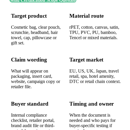
Send Certification Scope Question
Target product
Material route
Cosmetic bag, clear pouch,
rPET, cotton, canvas, satin,
scrunchie, headband, hair
TPU, PVC, PU, bamboo,
towel, cap, pillowcase or
Tencel or mixed materials.
gift set.
Claim wording
Target market
What will appear on
EU, US, UK, Japan, travel
packaging, insert card,
retail, spa, hotel amenity,
website, campaign copy or
DTC or retail chain context.
retailer file.
Buyer standard
Timing and owner
Internal compliance
When the document is
checklist, retailer portal,
needed and who pays for
brand audit file or third-
buyer-specific testing if